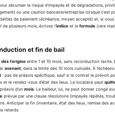
pour sécuriser le risque d’impayés et de dégradations, privi
ement) ou une caution bancaire/entreprise lorsque c’est po
dalités de paiement (échéance, moyen accepté) et, si vou
l de plusieurs mois, écrivez l’
indice
et la
formule
(rare mais
nduction et fin de bail
e
dès l’origine
entre 1 et 10 mois, sans reconduction tacite. 
par
avenant
, dans la limite des 10 mois cumulés. À l’échéance
t
: pas de préavis spécifique, sauf si le contrat le prévoit p
és et le rendez-vous d’état des lieux. Le locataire peut
quitt
préavis d’un
mois
. Le bailleur, lui, ne peut donner congé a
ve
prévue par une clause résolutoire (impayés répétés, trou
ire. Anticiper la fin (inventaire, état des lieux, remise des acc
es retards.