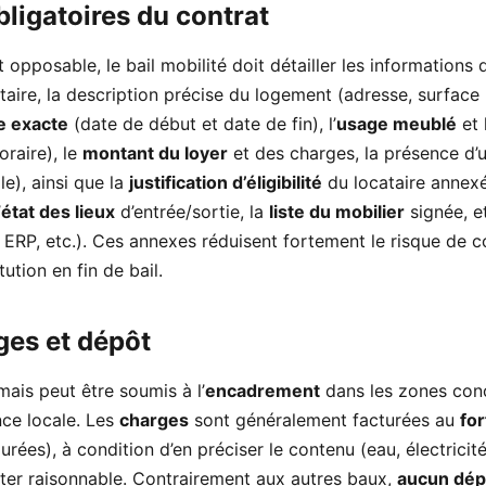
ligatoires du contrat
t opposable, le bail mobilité doit détailler les informations 
ataire, la description précise du logement (adresse, surface 
e exacte
(date de début et date de fin), l’
usage meublé
et 
raire), le
montant du loyer
et des charges, la présence d
e), ainsi que la
justification d’éligibilité
du locataire annexé
’
état des lieux
d’entrée/sortie, la
liste du mobilier
signée, e
ERP, etc.). Ces annexes réduisent fortement le risque de c
tution en fin de bail.
ges et dépôt
 mais peut être soumis à l’
encadrement
dans les zones conc
ence locale. Les
charges
sont généralement facturées au
for
rées), à condition d’en préciser le contenu (eau, électricit
ester raisonnable. Contrairement aux autres baux,
aucun dép