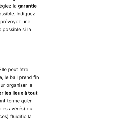
légiez la
garantie
ssible. Indiquez
s prévoyez une
 possible si la
Elle peut être
, le bail prend fin
our organiser la
er les lieux à tout
vant terme qu’en
bles avérés) ou
ès) fluidifie la