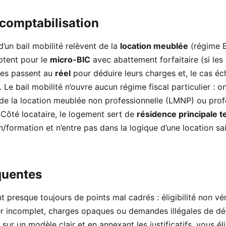
t comptabilisation
d’un bail mobilité relèvent de la
location meublée
(régime B
optent pour le
micro-BIC
avec abattement forfaitaire (si les 
tres passent au
réel
pour déduire leurs charges et, le cas éc
r. Le bail mobilité n’ouvre aucun régime fiscal particulier : o
 de la location meublée non professionnelle (LMNP) ou prof
. Côté locataire, le logement sert de
résidence principale 
/formation et n’entre pas dans la logique d’une location sa
quentes
nt presque toujours de points mal cadrés : éligibilité non vér
er incomplet, charges opaques ou demandes illégales de dé
sur un modèle clair et en annexant les justificatifs, vous é