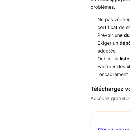
problèmes.
Ne pas vérifier
certificat de sc
Prévoir une
du
Exiger un
dépô
adaptée.
Oublier la
list
Facturer des
c
l’encadrement 
Téléchargez vo
Accédez gratuitem
Gérez ça en 