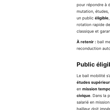
pour répondre à d
mutation, études, 
un public
éligible
rotation rapide de
classique et garan
À retenir :
bail me
reconduction auto
Public éligi
Le bail mobilité 
études supérieu
en
mission tempo
civique
. Dans la 
salarié en mission
bailleur doit impér