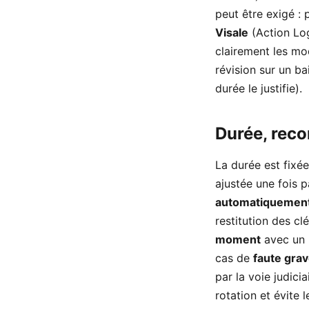
peut être exigé : 
Visale
(Action Log
clairement les mo
révision sur un bai
durée le justifie).
Durée, reco
La durée est fixé
ajustée une fois 
automatiquemen
restitution des cl
moment
avec un 
cas de
faute gra
par la voie judicia
rotation et évite l