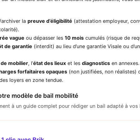
/archiver la
preuve d’éligibilité
(attestation employeur, con
olarité).
rée vague
ou dépasser les
10 mois
cumulés (risque de requ
t de garantie
(interdit) au lieu d’une garantie Visale ou d’u
e de mobilier
, l’
état des lieux
et les
diagnostics
en annexes.
harges forfaitaires opaques
(non justifiées, non réalistes) 
des loyers en zone tendue.
tre modèle de bail mobilité
ent à un guide complet pour rédiger un bail adapté à vos 
1 clic avec Brik