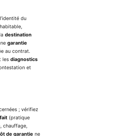
d’identité du
habitable,
la
destination
’une
garantie
e au contrat.
t les
diagnostics
ontestation et
ernées ; vérifiez
fait
(pratique
é, chauffage,
ôt de garantie
ne