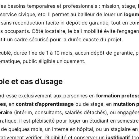
es besoins temporaires et professionnels : mission, stage, 
service civique, etc. Il permet au bailleur de louer un
logeme
, sans reconduction tacite ni dépôt de garantie, tout en co
s occupants. Côté locataire, le bail mobilité évite l’engage
tit un cadre sécurisé pour la durée exacte du projet.
ublé, durée fixe de 1 à 10 mois, aucun dépôt de garantie, 
matique, public éligible uniquement.
ble et cas d’usage
s’adresse exclusivement aux personnes en
formation profes
res
, en
contrat d’apprentissage
ou de stage, en
mutation p
raire
(intérim, consultants, salariés détachés), ou engagé
pratique, il est plébiscité pour loger un étudiant en semestr
 de quelques mois, un interne en hôpital, ou un stagiaire en 
ativement vérifier l’éligibilité et conserver un
justificatif
(co