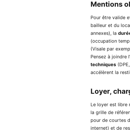
Mentions ob
Pour être valide e
bailleur et du loc
annexes), la
duré
(occupation tempo
(Visale par exempl
Pensez à joindre l
techniques
(DPE, 
accélèrent la resti
Loyer, char
Le loyer est libre
la grille de référ
pour de courtes du
internet) et de r