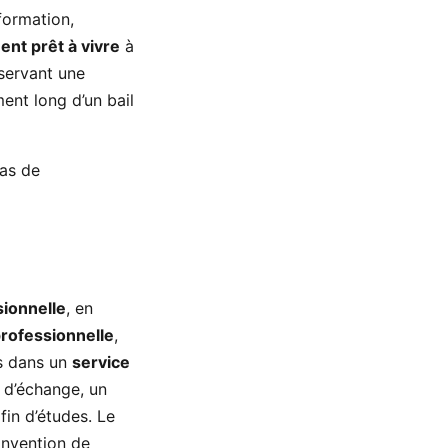
formation,
nt prêt à vivre
à
nservant une
ment long d’un bail
pas de
sionnelle
, en
rofessionnelle
,
es dans un
service
e d’échange, un
fin d’études. Le
nvention de