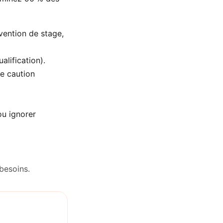
vention de stage,
alification).
ne caution
ou ignorer
besoins.