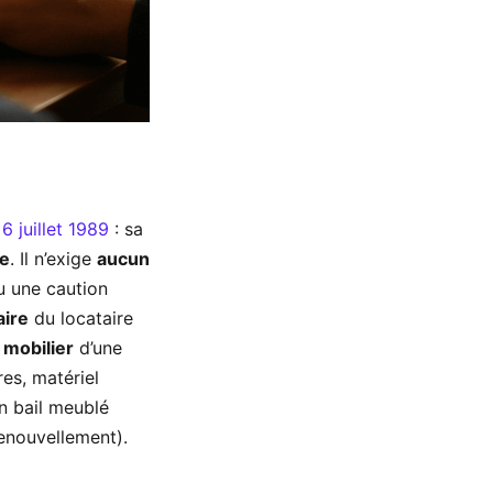
 6 juillet 1989
: sa
le
. Il n’exige
aucun
 une caution
aire
du locataire
 mobilier
d’une
res, matériel
n bail meublé
renouvellement).