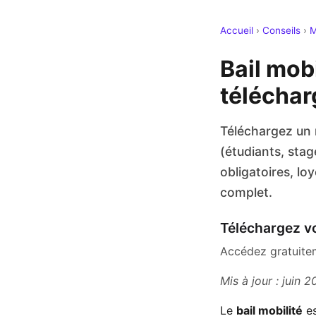
Accueil
›
Conseils
›
M
Bail mobi
téléchar
Téléchargez un m
(étudiants, stag
obligatoires, loy
complet.
Téléchargez vo
Accédez gratuitem
Mis à jour : juin 
Le
bail mobilité
es