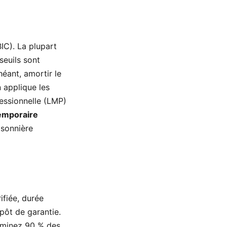
IC). La plupart
seuils sont
héant, amortir le
n applique les
essionnelle (LMP)
temporaire
isonnière
ifiée, durée
pôt de garantie.
liminez 90 % des