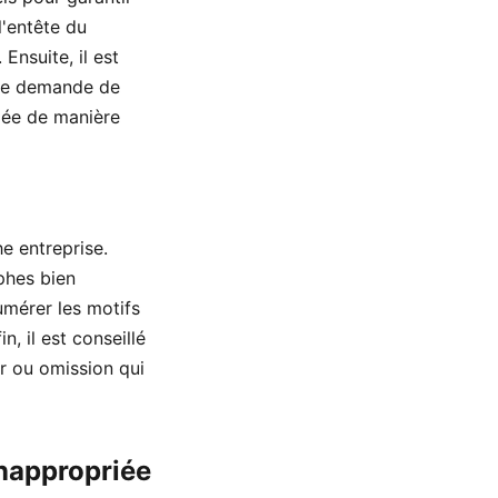
l'entête du
Ensuite, il est
'une demande de
ulée de manière
e entreprise.
aphes bien
umérer les motifs
n, il est conseillé
ur ou omission qui
inappropriée