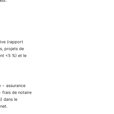
eur.
ive (rapport
s, projets de
nt <5 %) et le
e − assurance
 frais de notaire
S) dans le
net.