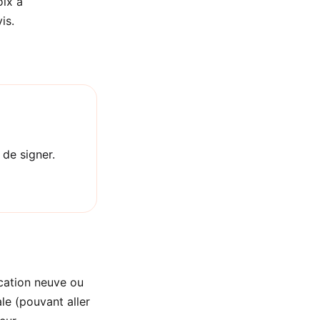
oix a
is.
 de signer.
ocation neuve ou
le (pouvant aller