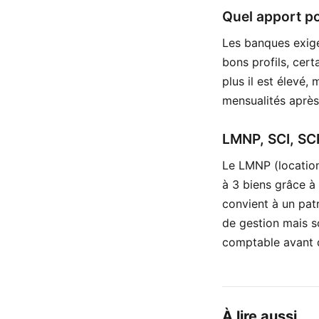
Quel apport po
Les banques exige
bons profils, cert
plus il est élevé,
mensualités après
LMNP, SCI, SCPI
Le LMNP (location
à 3 biens grâce à
convient à un pat
de gestion mais s
comptable avant d
À lire aussi