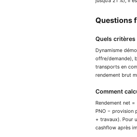
jusqu’à 21 %), il 
Questions 
Quels critères 
Dynamisme démogra
offre/demande), b
transports en com
rendement brut m
Comment calcul
Rendement net = (
PNO − provision po
+ travaux). Pour un
cashflow après im