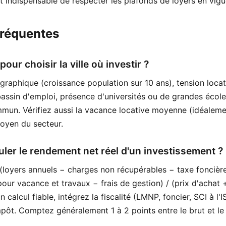
est indispensable de respecter les plafonds de loyers en vigu
fréquentes
pour choisir la ville où investir ?
phique (croissance population sur 10 ans), tension locat
assin d'emploi, présence d'universités ou de grandes école
mun. Vérifiez aussi la vacance locative moyenne (idéaleme
oyen du secteur.
er le rendement net réel d'un investissement ?
loyers annuels − charges non récupérables − taxe foncièr
ur vacance et travaux − frais de gestion) / (prix d'achat +
 calcul fiable, intégrez la fiscalité (LMNP, foncier, SCI à l'I
pôt. Comptez généralement 1 à 2 points entre le brut et le 