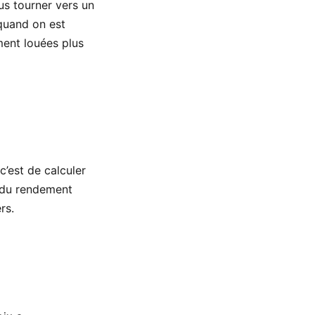
us tourner vers un
 quand on est
ment louées plus
c’est de calculer
i du rendement
rs.