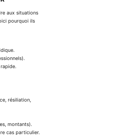
re aux situations
ici pourquoi ils
idique.
essionnels).
rapide.
, résiliation,
es, montants).
e cas particulier.