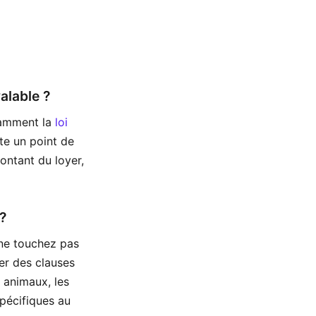
alable ?
otamment la
loi
te un point de
montant du loyer,
?
 ne touchez pas
ter des clauses
s animaux, les
pécifiques au