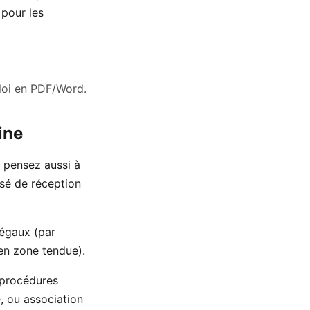
pour les
ploi en PDF/Word.
ine
s pensez aussi à
sé de réception
légaux (par
en zone tendue).
 procédures
e, ou association