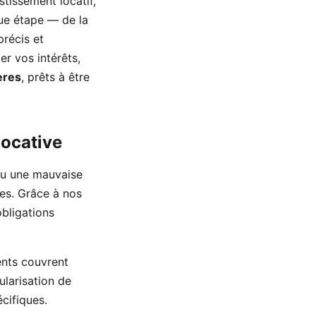
stissement locatif,
ue étape — de la
précis et
er vos intérêts,
ères
, prêts à être
locative
ou une mauvaise
es. Grâce à nos
obligations
nts couvrent
ularisation de
cifiques.