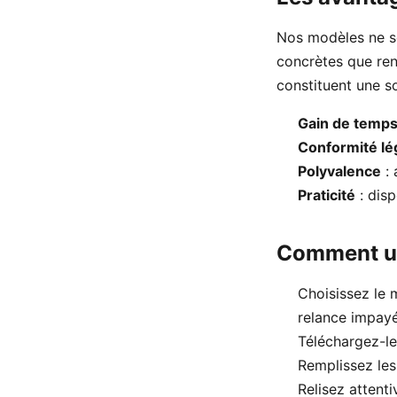
Nos modèles ne so
concrètes que renc
constituent une so
Gain de temp
Conformité lé
Polyvalence
: 
Praticité
: dis
Comment ut
Choisissez le m
relance impayé,
Téléchargez-l
Remplissez les
Relisez attenti