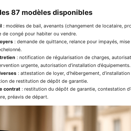
des 87 modèles disponibles
l
: modèles de bail, avenants (changement de locataire, pro
tre de congé pour habiter ou vendre.
loyers
: demande de quittance, relance pour impayés, mise
échelonné.
tretien
: notification de régularisation de charges, autorisa
rvention urgente, autorisation d’installation d’équipements.
iverses
: attestation de loyer, d’hébergement, d’installatio
tion de restitution de dépôt de garantie.
de contrat
: restitution du dépôt de garantie, contestation d’
e, préavis de départ.