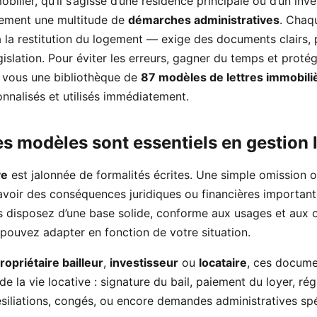
bilier, qu’il s’agisse d’une résidence principale ou d’un inve
lement une multitude de
démarches administratives
. Chaq
à la restitution du logement — exige des documents clairs, 
islation. Pour éviter les erreurs, gagner du temps et protég
 vous une bibliothèque de
87 modèles de lettres immobili
onnalisés et utilisés immédiatement.
s modèles sont essentiels en gestion 
ve
est jalonnée de formalités écrites. Une simple omission 
avoir des conséquences juridiques ou financières important
us disposez d’une base solide, conforme aux usages et aux 
 pouvez adapter en fonction de votre situation.
ropriétaire bailleur
,
investisseur
ou
locataire
, ces docume
de la vie locative : signature du bail, paiement du loyer, rég
résiliations, congés, ou encore demandes administratives spé