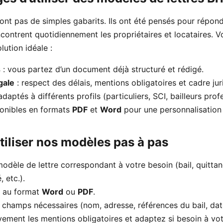
nt pas de simples gabarits. Ils ont été pensés pour répond
ontrent quotidiennement les propriétaires et locataires. Vo
lution idéale :
s
: vous partez d’un document déjà structuré et rédigé.
gale
: respect des délais, mentions obligatoires et cadre jur
adaptés à différents profils (particuliers, SCI, bailleurs prof
ponibles en formats
PDF
et
Word
pour une personnalisation 
iliser nos modèles pas à pas
odèle de lettre correspondant à votre besoin (bail, quittance
 etc.).
e au format
Word
ou
PDF
.
 champs nécessaires (nom, adresse, références du bail, dat
vement les mentions obligatoires et adaptez si besoin à votr