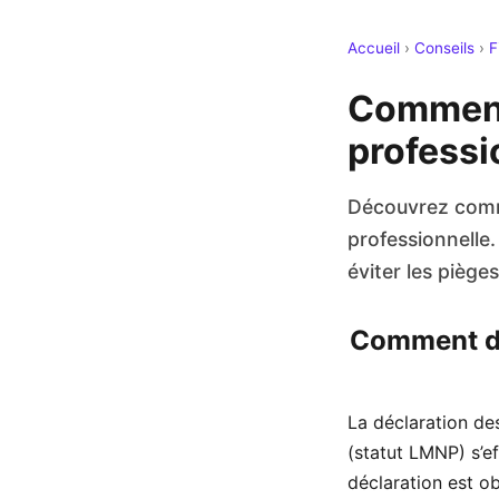
Accueil
›
Conseils
›
F
Comment
professi
Découvrez comme
professionnelle
éviter les piège
Comment dé
La déclaration de
(statut LMNP) s’e
déclaration est o