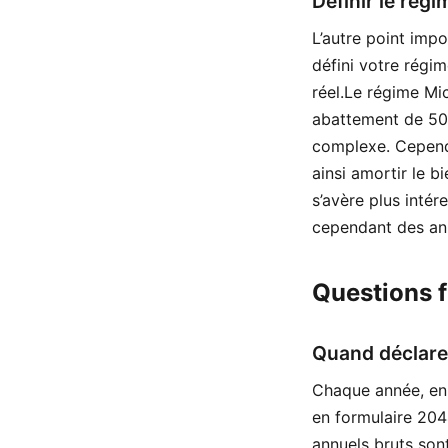
Définir le régi
L’autre point imp
défini votre régim
réel.Le régime Mic
abattement de 50 
complexe. Cependa
ainsi amortir le b
s’avère plus intér
cependant des an
Questions 
Quand déclare
Chaque année, en 
en formulaire 204
annuels bruts sont