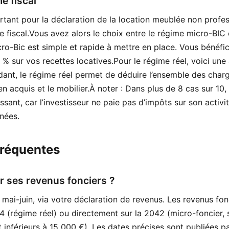
me fiscal
ortant pour la déclaration de la location meublée non profes
e fiscal.Vous avez alors le choix entre le régime micro-BIC 
ro-Bic est simple et rapide à mettre en place. Vous bénéfic
% sur vos recettes locatives.Pour le régime réel, voici une
nt, le régime réel permet de déduire l’ensemble des charge
ien acquis et le mobilier.À noter : Dans plus de 8 cas sur 10,
essant, car l’investisseur ne paie pas d’impôts sur son activ
nées.
fréquentes
r ses revenus fonciers ?
mai-juin, via votre déclaration de revenus. Les revenus fon
4 (régime réel) ou directement sur la 2042 (micro-foncier, s
 inférieurs à 15 000 €). Les dates précises sont publiées pa