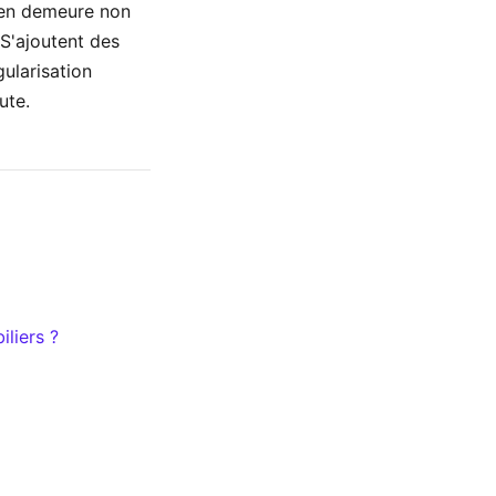
 en demeure non
 S'ajoutent des
ularisation
ute.
iliers ?