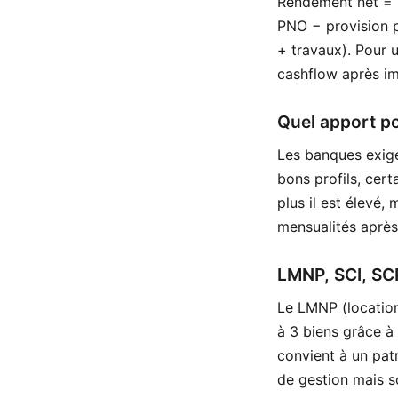
Rendement net = (
PNO − provision po
+ travaux). Pour un
cashflow après im
Quel apport po
Les banques exige
bons profils, cert
plus il est élevé,
mensualités après
LMNP, SCI, SCPI
Le LMNP (location
à 3 biens grâce à
convient à un pat
de gestion mais s