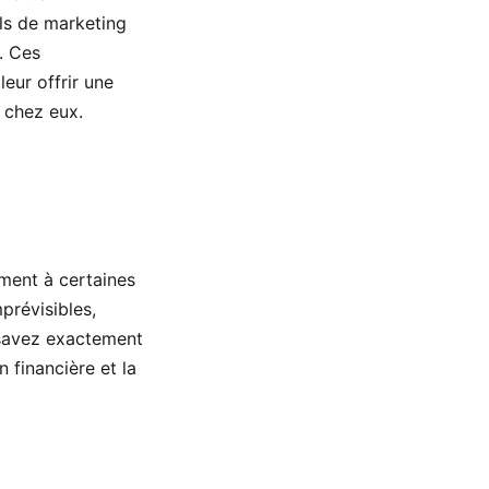
ils de marketing
. Ces
eur offrir une
r chez eux.
ement à certaines
prévisibles,
s savez exactement
n financière et la