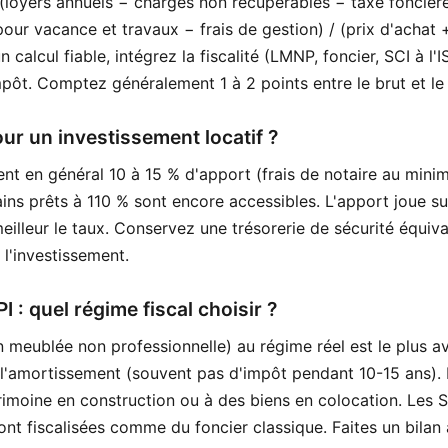
loyers annuels − charges non récupérables − taxe foncièr
ur vacance et travaux − frais de gestion) / (prix d'achat +
 calcul fiable, intégrez la fiscalité (LMNP, foncier, SCI à l'I
pôt. Comptez généralement 1 à 2 points entre le brut et le 
ur un investissement locatif ?
nt en général 10 à 15 % d'apport (frais de notaire au minim
ains prêts à 110 % sont encore accessibles. L'apport joue sur
 meilleur le taux. Conservez une trésorerie de sécurité équiv
 l'investissement.
 : quel régime fiscal choisir ?
 meublée non professionnelle) au régime réel est le plus a
 l'amortissement (souvent pas d'impôt pendant 10-15 ans). L
rimoine en construction ou à des biens en colocation. Les 
ont fiscalisées comme du foncier classique. Faites un bilan