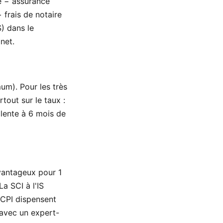
e − assurance
 frais de notaire
S) dans le
net.
um). Pour les très
tout sur le taux :
alente à 6 mois de
vantageux pour 1
a SCI à l'IS
SCPI dispensent
 avec un expert-