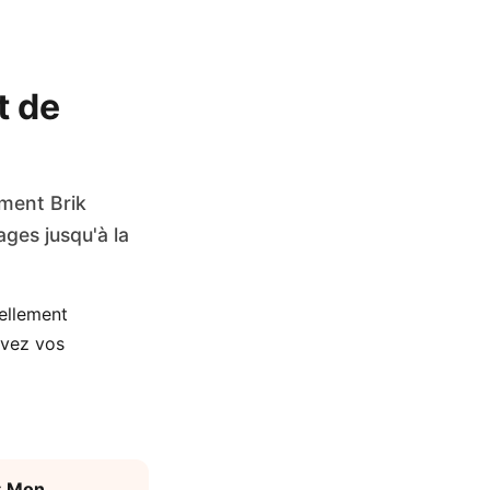
t de
ment Brik
ges jusqu'à la
ellement
rvez vos
« Mon