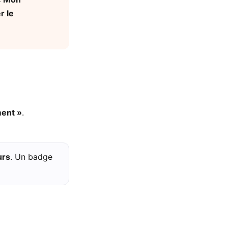
r le
ment »
.
urs
. Un badge