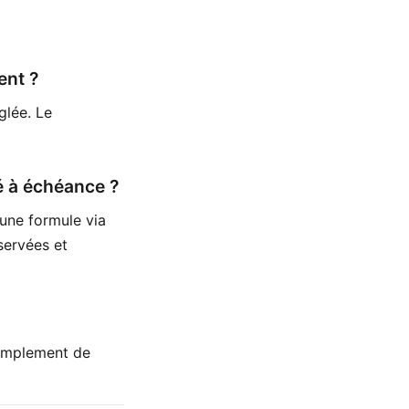
ent ?
glée. Le
é à échéance ?
une formule via
servées et
simplement de