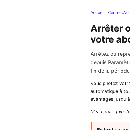
Accueil
›
Centre d'ai
Arrêter 
votre a
Arrêtez ou repr
depuis Paramètr
fin de la période
Vous pilotez vot
automatique à tou
avantages jusqu'à 
Mis à jour : juin 
En bref :
menu 