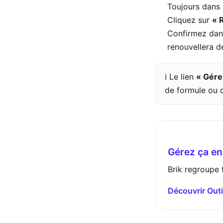
Toujours dans
Cliquez sur
« 
Confirmez da
renouvellera 
ℹ️ Le lien
« Gér
de formule ou 
Gérez ça en 
Brik regroupe t
Découvrir Outi