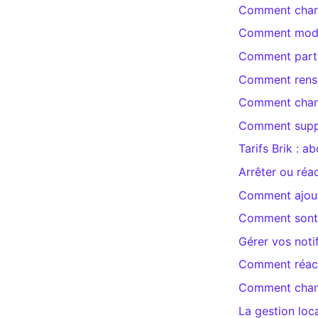
Comment chang
Comment modifi
Comment partag
Comment rensei
Comment chang
Comment suppr
Tarifs Brik : 
Arrêter ou réa
Comment ajout
Comment sont 
Gérer vos noti
Comment réact
Comment change
La gestion loca