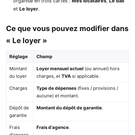
organisé en trois cartes :
Mes locataires
,
Le bail
et
Le loyer
.
Ce que vous pouvez modifier dans
« Le loyer »
Réglage
Champ
Montant
Loyer mensuel actuel
(ou annuel) hors
du loyer
charges, et
TVA
si applicable.
Charges
Type de dépenses
(fixes / provisions /
aucune) et montant.
Dépôt de
Montant du dépôt de garantie
.
garantie
Frais
Frais d'agence
.
d'agence