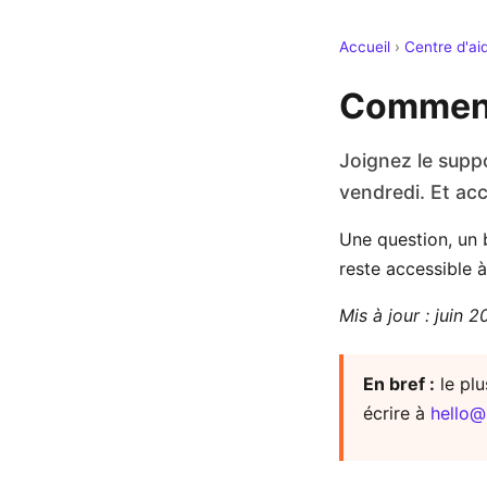
Accueil
›
Centre d'ai
Comment 
Joignez le suppo
vendredi. Et ac
Une question, un b
reste accessible à
Mis à jour : juin 
En bref :
le plu
écrire à
hello@