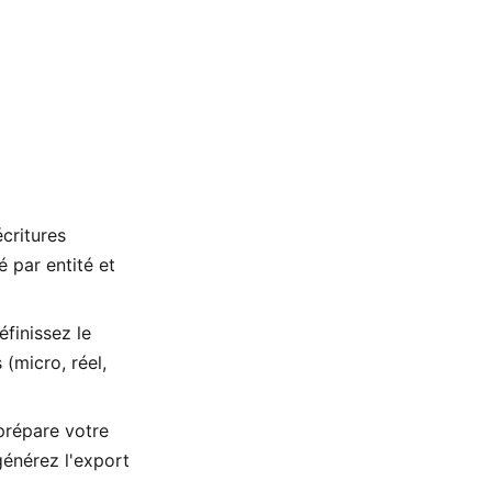
critures
 par entité et
finissez le
 (micro, réel,
prépare votre
générez l'export