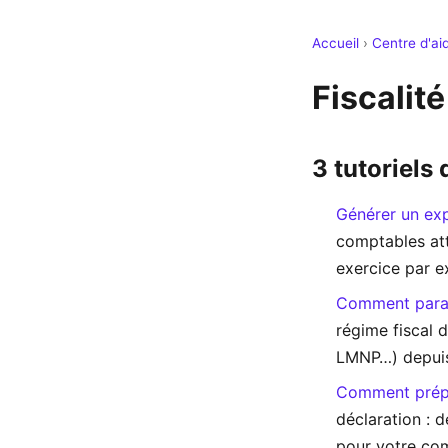
Accueil
›
Centre d'ai
Fiscalité
3 tutoriels
Générer un ex
comptables att
exercice par e
Comment paramé
régime fiscal d
LMNP…) depuis 
Comment prépar
déclaration : d
pour votre co