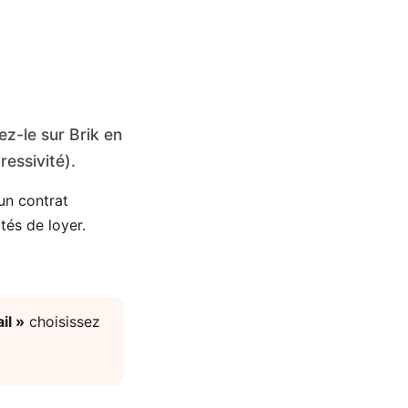
z-le sur Brik en
ressivité).
un contrat
tés de loyer.
il »
choisissez