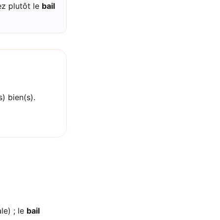
ez plutôt le
bail
) bien(s).
e) ; le
bail