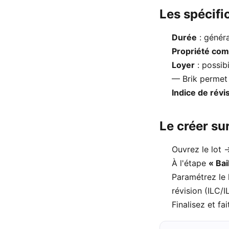
Les spécifi
Durée
: généra
Propriété com
Loyer
: possib
— Brik permet 
Indice de révi
Le créer sur
Ouvrez le lot
À l'étape
« Bai
Paramétrez le 
révision (ILC/I
Finalisez et fai