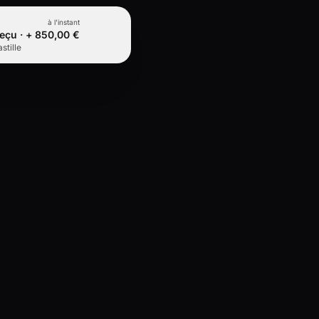
à l'instant
eçu · + 850,00 €
stille