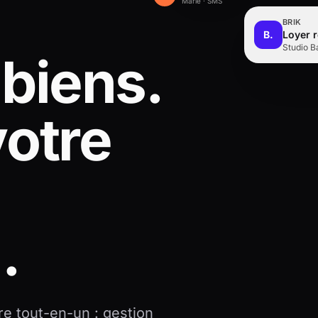
Marie · SMS
BRIK
B.
Loyer r
Studio Ba
biens.
votre
.
ère tout-en-un : gestion