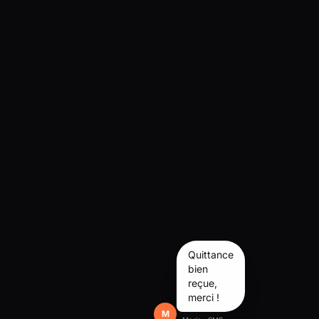
Quittance
bien
reçue,
merci !
M