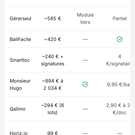
Module
Gérerseul
~585 €
Partiel
tiers
BailFacile
~420 €
—
~240 € +
4
Smartloc
—
signatures
€/signataire
Monsieur
~894 € à
9,90 €/bail
Hugo
2 034 €
~294 € (6
2,90 € à 20
Qalimo
—
lots)
€/doc
Horiz.io
99 €
—
—