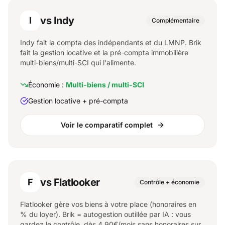
vs Indy
I
Complémentaire
Indy fait la compta des indépendants et du LMNP. Brik
fait la gestion locative et la pré-compta immobilière
multi-biens/multi-SCI qui l'alimente.
Économie :
Multi-biens / multi-SCI
Gestion locative + pré-compta
Voir le comparatif complet
vs Flatlooker
F
Contrôle + économie
Flatlooker gère vos biens à votre place (honoraires en
% du loyer). Brik = autogestion outillée par IA : vous
gardez le contrôle, dès 4,90€/mois sans honoraires sur