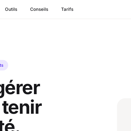
Outils
Conseils
Tarifs
ts
 gérer
 tenir
té.