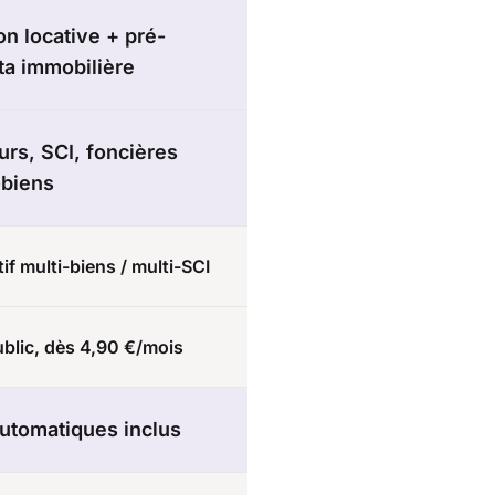
on locative + pré-
a immobilière
eurs, SCI, foncières
-biens
if multi-biens / multi-SCI
blic, dès 4,90 €/mois
utomatiques inclus