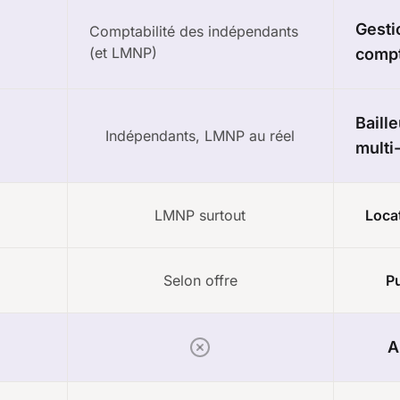
Gesti
Comptabilité des indépendants
(et LMNP)
compt
Baill
Indépendants, LMNP au réel
multi
LMNP surtout
Locat
Selon offre
Pu
A