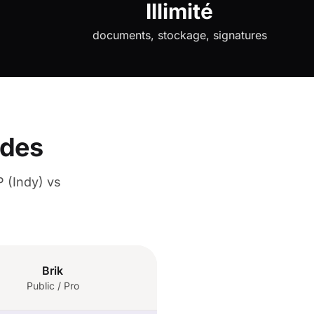
Illimité
documents, stockage, signatures
ndes
 (Indy) vs
Brik
Public / Pro