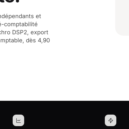
 indépendants et
ré-comptabilité
nchro DSP2, export
omptable, dès 4,90