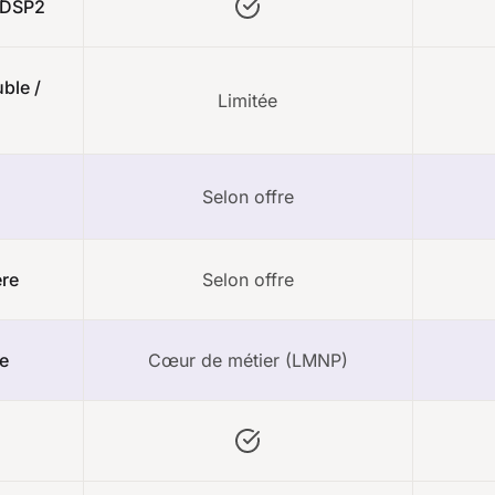
 DSP2
ble /
Limitée
Selon offre
ère
Selon offre
le
Cœur de métier (LMNP)