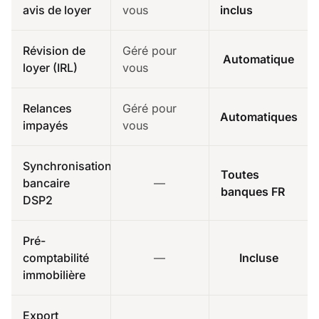
avis de loyer
vous
inclus
Révision de
Géré pour
Automatique
loyer (IRL)
vous
Relances
Géré pour
Automatiques
impayés
vous
Synchronisation
Toutes
bancaire
—
banques FR
DSP2
Pré-
comptabilité
—
Incluse
immobilière
Export