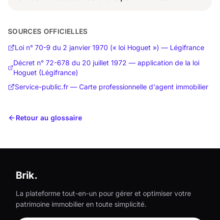
SOURCES OFFICIELLES
Loi n° 70-9 du 2 janvier 1970 (« loi Hoguet ») — Légifrance
Décret n° 72-678 du 20 juillet 1972 — application de la loi
Hoguet (Légifrance)
Service-public.fr — Carte professionnelle d'agent immobilier
Retour au glossaire
Brik.
La plateforme tout-en-un pour gérer et optimiser votre
patrimoine immobilier en toute simplicité.