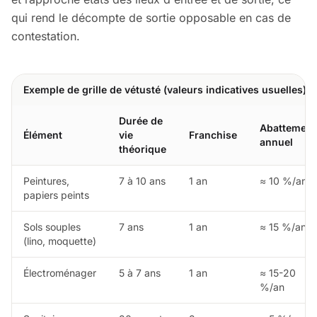
qui rend le décompte de sortie opposable en cas de
contestation.
Exemple de grille de vétusté (valeurs indicatives usuelles)
Durée de
Abattement
Élément
vie
Franchise
annuel
théorique
Peintures,
7 à 10 ans
1 an
≈ 10 %/an
papiers peints
Sols souples
7 ans
1 an
≈ 15 %/an
(lino, moquette)
Électroménager
5 à 7 ans
1 an
≈ 15-20
%/an